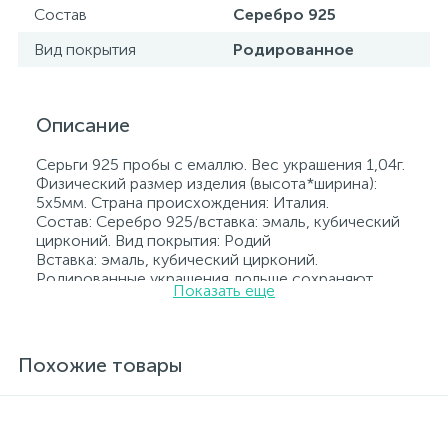
Состав
Серебро 925
Вид покрытия
Родированное
Описание
Серьги 925 пробы с емаллю. Вес украшения 1,04г.
Физический размер изделия (высота*ширина):
5х5мм. Страна происхождения: Италия.
Состав: Серебро 925/вставка: эмаль, кубический
цирконий. Вид покрытия: Родий
Вставка: эмаль, кубический цирконий.
Родированные украшения дольше сохраняют
Показать еще
свое первоначальное состояние, а именно цвет и
блеск металла. Все ювелирные изделия
представленные на нашем сайте прошли
внутренний контроль качества, а также контроль
Похожие товары
государственной пробирной службой Украины, на
всех изделиях стоит соответствующая проба. К
каждому ювелирному украшению прилагаются
бирка с указанием всех параметров.*Цвета