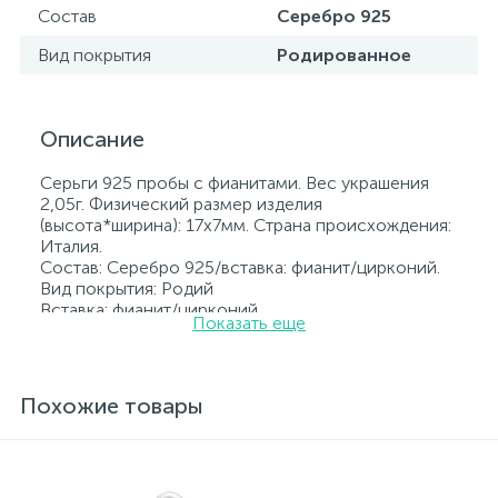
Состав
Серебро 925
Вид покрытия
Родированное
Описание
Серьги 925 пробы с фианитами. Вес украшения
2,05г. Физический размер изделия
(высота*ширина): 17х7мм. Страна происхождения:
Италия.
Состав: Серебро 925/вставка: фианит/цирконий.
Вид покрытия: Родий
Вставка: фианит/цирконий.
Показать еще
Родированные украшения дольше сохраняют
свое первоначальное состояние, а именно цвет и
блеск металла. Все ювелирные изделия
представленные на нашем сайте прошли
Похожие товары
внутренний контроль качества, а также контроль
государственной пробирной службой Украины, на
всех изделиях стоит соответствующая проба. К
каждому ювелирному украшению прилагаются