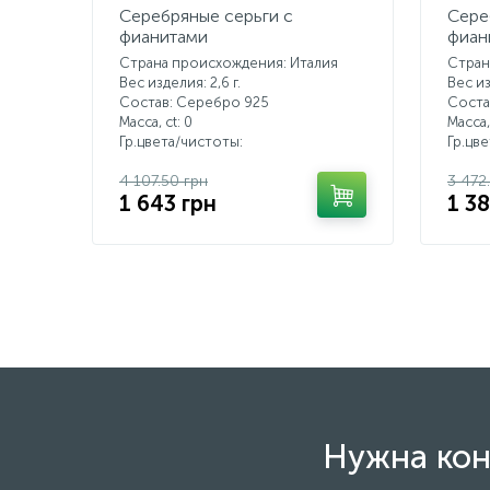
Серебряные серьги с
Сере
фианитами
фиан
Страна происхождения: Италия
Стран
Вес изделия: 2,6 г.
Вес из
Состав: Серебро 925
Соста
Масса, ct:
0
Масса,
Гр.цвета/чистоты:
Гр.цв
4 107.50 грн
3 472
1 643 грн
1 3
Нужна кон