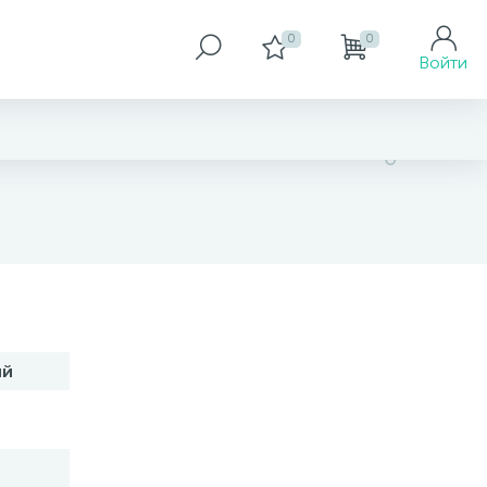
0
0
Войти
1 774 грн
ий
Купить