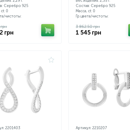
делия: 2,29 г.
Вес изделия: 2,35 г.
в: Серебро 925
Состав: Серебро 925
 ct:
0
Масса, ct:
0
ета/чистоты:
Гр.цвета/чистоты:
 грн
3 862.50 грн
2 грн
1 545 грн
ул: 2201403
Артикул: 2210207