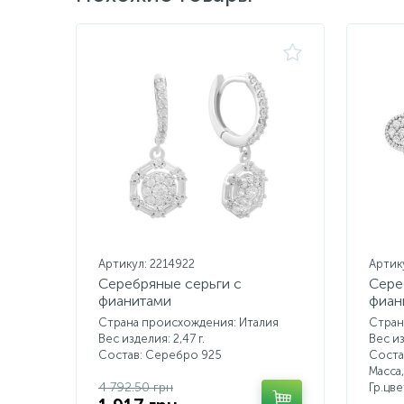
Артикул: 2214922
Артик
Серебряные серьги с
Сере
фианитами
фиан
Страна происхождения: Италия
Стран
Вес изделия: 2,47 г.
Вес из
Состав: Серебро 925
Соста
Масса,
4 792.50 грн
Гр.цв