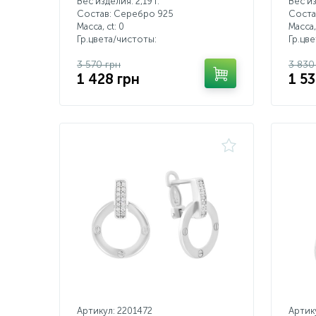
Вес изделия: 2,19 г.
Вес из
Состав: Серебро 925
Соста
Масса, ct:
0
Масса,
Гр.цвета/чистоты:
Гр.цв
3 570 грн
3 830
1 428 грн
1 53
Артикул: 2201472
Артик