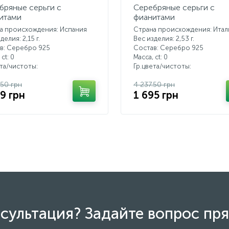
бряные серьги с
Серебряные серьги с
итами
фианитами
а происхождения: Испания
Страна происхождения: Итал
делия: 2,15 г.
Вес изделия: 2,53 г.
в: Серебро 925
Состав: Серебро 925
 ct:
0
Масса, ct:
0
ета/чистоты:
Гр.цвета/чистоты:
.50 грн
4 237.50 грн
89 грн
1 695 грн
сультация? Задайте вопрос пря