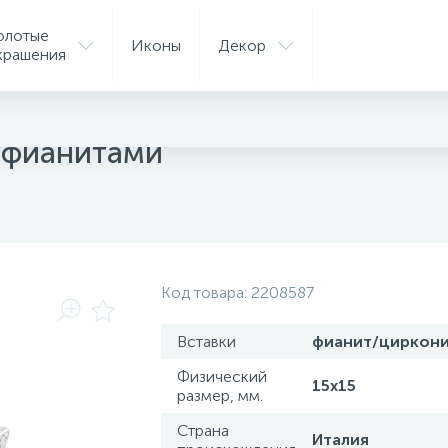
олотые
Иконы
Декор
крашения
ые серьги
с фианитами
Код товара:
2208587
Вставки
фианит/циркон
Физический
15х15
размер, мм.
Страна
Италия