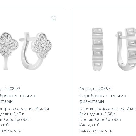
ул: 2202172
Артикул: 2208570
бряные серьги с
Серебряные серьги с
итами
фианитами
а происхождения: Италия
Страна происхождения: Итал
делия: 2,43 г.
Вес изделия: 2,68 г.
в: Серебро 925
Состав: Серебро 925
 ct:
0
Масса, ct:
0
ета/чистоты:
Гр.цвета/чистоты: