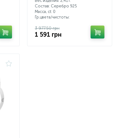
Вес изделия: 2,41 г.
Состав: Серебро 925
Масса, ct:
0
Гр.цвета/чистоты:
3 977.50 грн
1 591 грн