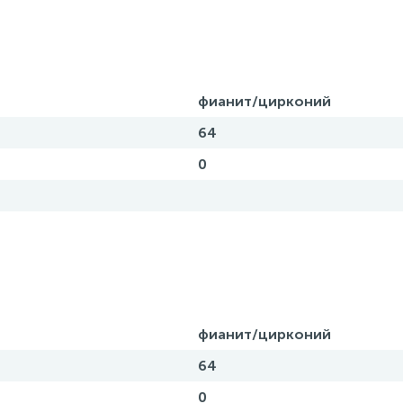
фианит/цирконий
64
0
фианит/цирконий
64
0