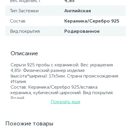
Вес изделия, г.
4,85
Тип Застежки
Английская
Состав
Керамика/Серебро 925
Вид покрытия
Родированное
Описание
Серьги 925 пробы с керамикой. Вес украшения
4,85г. Физический размер изделия
(высота*ширина): 17х5мм. Страна происхождения:
Италия.
Состав: Керамика/Серебро 925/вставка:
керамика, кубический цирконий. Вид покрытия:
Родий
Показать еще
Вставка: керамика, кубический цирконий.
Родированные украшения дольше сохраняют
свое первоначальное состояние, а именно цвет и
блеск металла. Все ювелирные изделия
Похожие товары
представленные на нашем сайте прошли