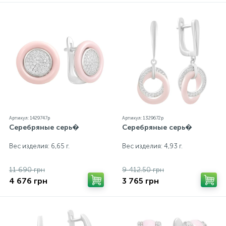
внутренний контроль качества, а также контроль
государственной пробирной службой Украины, на
всех изделиях стоит соответствующая проба. К
каждому ювелирному украшению прилагаются
бирка с указанием всех параметров.*Цвета
изделий на сайте могут незначительно отличаться
от реальных из-за особенностей цветопередачи
экрана
Артикул: 1429747p
Артикул: 1329672p
Серебряные серь�
Серебряные серь�
Вес изделия: 6,65 г.
Вес изделия: 4,93 г.
11 690 грн
9 412.50 грн
4 676 грн
3 765 грн