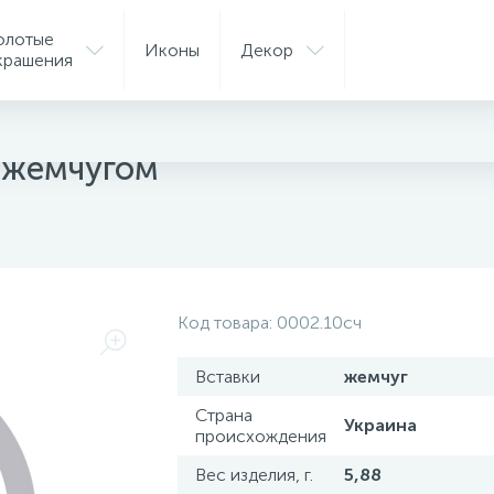
олотые
Иконы
Декор
крашения
ые серьги
 жемчугом
Код товара:
0002.10сч
Вставки
жемчуг
Страна
Украина
происхождения
Вес изделия, г.
5,88