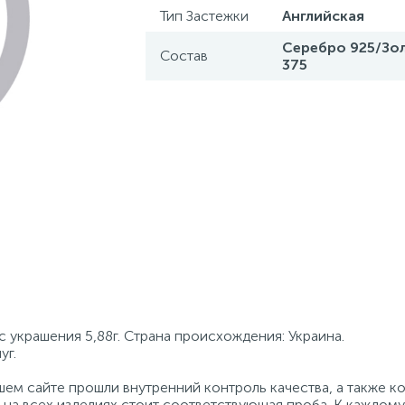
Тип Застежки
Английская
Серебро 925/Зо
Состав
375
 украшения 5,88г. Страна происхождения: Украина.
уг.
ем сайте прошли внутренний контроль качества, а также к
на всех изделиях стоит соответствующая проба. К каждому