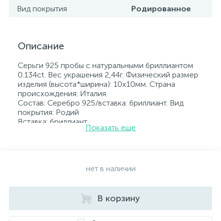
Вид покрытия
Родированное
Описание
Серьги 925 пробы с натуральными бриллиантом
0.134ct. Вес украшения 2,44г. Физический размер
изделия (высота*ширина): 10х10мм. Страна
происхождения: Италия.
Состав: Серебро 925/вставка: бриллиант. Вид
покрытия: Родий
Вставка: бриллиант.
Показать еще
Родированные украшения дольше сохраняют
свое первоначальное состояние, а именно цвет и
блеск металла. Все ювелирные изделия
представленные на нашем сайте прошли
внутренний контроль качества, а также контроль
нет в наличии
государственной пробирной службой Украины, на
всех изделиях стоит соответствующая проба. К
каждому ювелирному украшению прилагаются
В корзину
бирка с указанием всех параметров.*Цвета
изделий на сайте могут незначительно отличаться