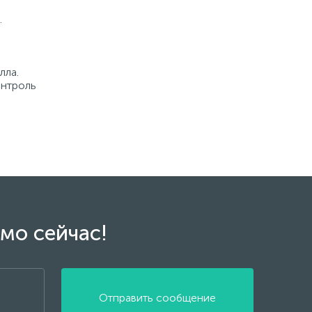
.
лла.
онтроль
мо сейчас!
Отправить сообщение