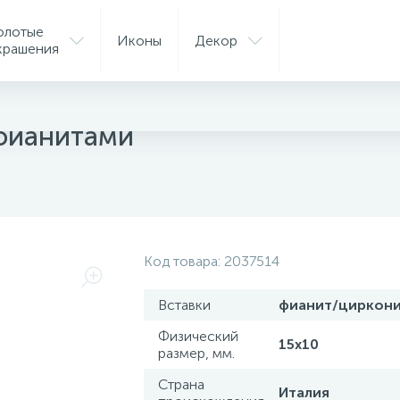
олотые
Иконы
Декор
крашения
фианитами
Код товара:
2037514
Вставки
фианит/циркон
Физический
15х10
размер, мм.
Страна
Италия