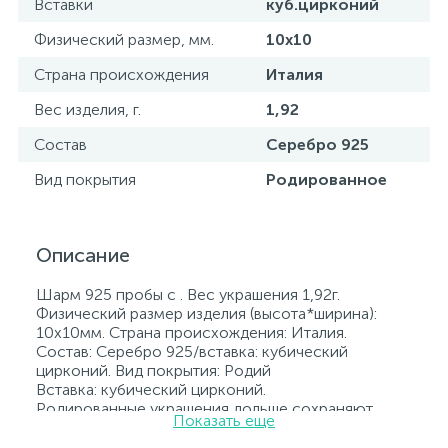
Вставки
куб.цирконий
Физический размер, мм.
10х10
Страна происхождения
Италия
Вес изделия, г.
1,92
Состав
Серебро 925
Вид покрытия
Родированное
Описание
Шарм 925 пробы с . Вес украшения 1,92г.
Физический размер изделия (высота*ширина):
10х10мм. Страна происхождения: Италия.
Состав: Серебро 925/вставка: кубический
цирконий. Вид покрытия: Родий
Вставка: кубический цирконий.
Родированные украшения дольше сохраняют
Показать еще
свое первоначальное состояние, а именно цвет и
блеск металла. Все ювелирные изделия