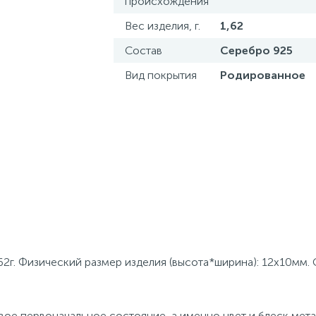
происхождения
Вес изделия, г.
1,62
Состав
Серебро 925
Вид покрытия
Родированное
2г. Физический размер изделия (высота*ширина): 12х10мм. 
ое первоначальное состояние, а именно цвет и блеск мета