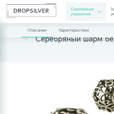
Серебряные
З
украшения
у
Описание
Характеристики
Главная
Серебряные украшения
Серебря
Серебряный шарм бе