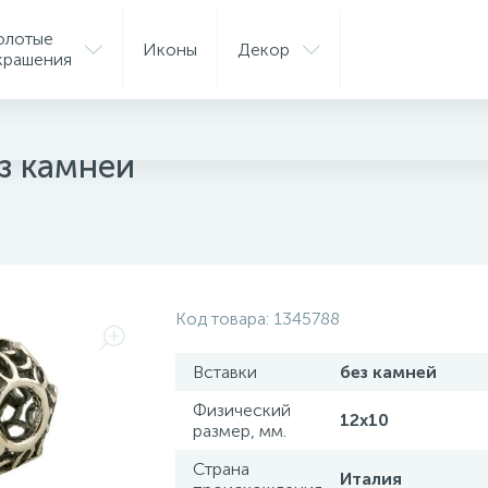
олотые
Иконы
Декор
крашения
ные шармы
з камней
Код товара:
1345788
Вставки
без камней
Физический
12х10
размер, мм.
Страна
Италия