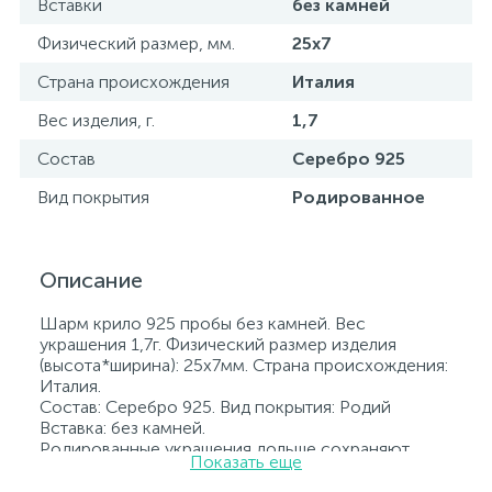
Вставки
без камней
Физический размер, мм.
25х7
Страна происхождения
Италия
Вес изделия, г.
1,7
Состав
Серебро 925
Вид покрытия
Родированное
Описание
Шарм крило 925 пробы без камней. Вес
украшения 1,7г. Физический размер изделия
(высота*ширина): 25х7мм. Страна происхождения:
Италия.
Состав: Серебро 925. Вид покрытия: Родий
Вставка: без камней.
Родированные украшения дольше сохраняют
Показать еще
свое первоначальное состояние, а именно цвет и
блеск металла. Все ювелирные изделия