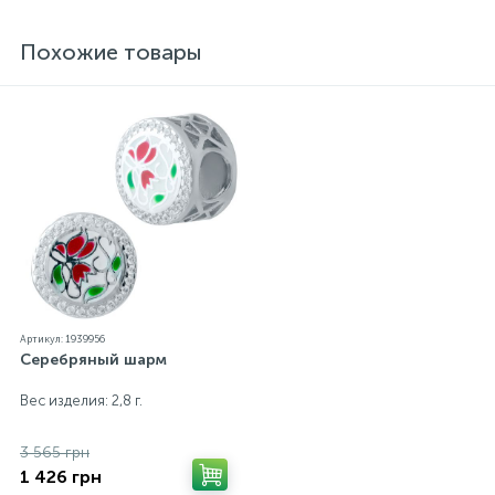
представленные на нашем сайте прошли
внутренний контроль качества, а также контроль
Похожие товары
государственной пробирной службой Украины, на
всех изделиях стоит соответствующая проба. К
каждому ювелирному украшению прилагаются
бирка с указанием всех параметров.*Цвета
изделий на сайте могут незначительно отличаться
от реальных из-за особенностей цветопередачи
экрана
Артикул: 1939956
Серебряный шарм
Вес изделия: 2,8 г.
3 565 грн
1 426 грн