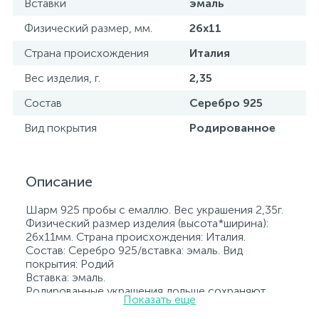
Вставки
эмаль
Физический размер, мм.
26х11
Страна происхождения
Италия
Вес изделия, г.
2,35
Состав
Серебро 925
Вид покрытия
Родированное
Описание
Шарм 925 пробы с емаллю. Вес украшения 2,35г.
Физический размер изделия (высота*ширина):
26х11мм. Страна происхождения: Италия.
Состав: Серебро 925/вставка: эмаль. Вид
покрытия: Родий
Вставка: эмаль.
Родированные украшения дольше сохраняют
Показать еще
свое первоначальное состояние, а именно цвет и
блеск металла. Все ювелирные изделия