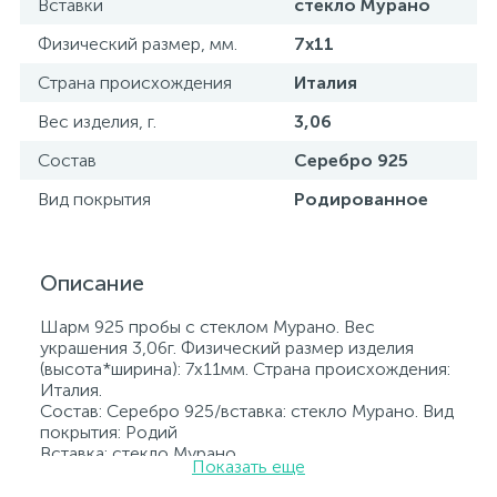
Вставки
стекло Мурано
Физический размер, мм.
7х11
Страна происхождения
Италия
Вес изделия, г.
3,06
Состав
Серебро 925
Вид покрытия
Родированное
Описание
Шарм 925 пробы с стеклом Мурано. Вес
украшения 3,06г. Физический размер изделия
(высота*ширина): 7х11мм. Страна происхождения:
Италия.
Состав: Серебро 925/вставка: стекло Мурано. Вид
покрытия: Родий
Вставка: стекло Мурано.
Показать еще
Родированные украшения дольше сохраняют
свое первоначальное состояние, а именно цвет и