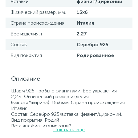
Вставки
фианит/цирконий
Физический размер, мм.
15х6
Страна происхождения
Италия
Вес изделия, г.
2,27
Состав
Серебро 925
Вид покрытия
Родированное
Описание
Шарм 925 пробы с фианитами. Вес украшения
2,27г. Физический размер изделия
(высота*ширина): 15х6мм. Страна происхождения:
Италия.
Состав: Серебро 925/вставка: фианит/цирконий.
Вид покрытия: Родий
Вставка: фианит/цирконий.
Показать еще
Родированные украшения дольше сохраняют
свое первоначальное состояние, а именно цвет и