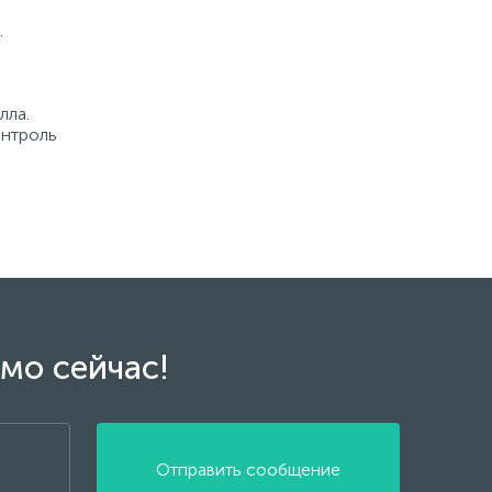
.
лла.
онтроль
мо сейчас!
Отправить сообщение