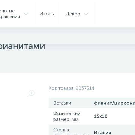
олотые
Иконы
Декор
крашения
ные шармы
фианитами
Код товара:
2037514
Вставки
фианит/циркон
Физический
15х10
размер, мм.
Страна
Италия