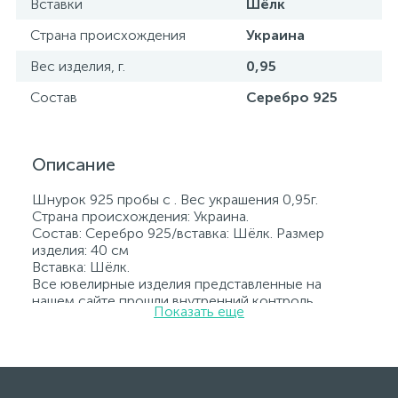
Вставки
Шёлк
Страна происхождения
Украина
Вес изделия, г.
0,95
Состав
Серебро 925
Описание
Шнурок 925 пробы с . Вес украшения 0,95г.
Страна происхождения: Украина.
Состав: Серебро 925/вставка: Шёлк. Размер
изделия: 40 см
Вставка: Шёлк.
Все ювелирные изделия представленные на
нашем сайте прошли внутренний контроль
Показать еще
качества, а также контроль государственной
пробирной службой Украины, на всех изделиях
стоит соответствующая проба. К каждому
ювелирному украшению прилагаются бирка с
указанием всех параметров.*Цвета изделий на