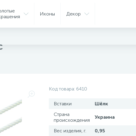
олотые
Иконы
Декор
крашения
ые цепочки
с
Код товара:
6410
Вставки
Шёлк
Страна
Украина
происхождения
Вес изделия, г.
0,95