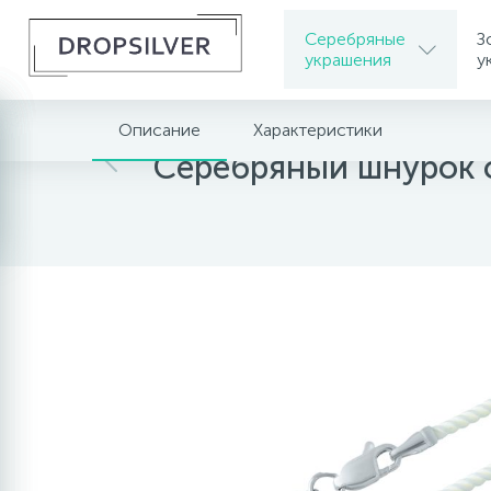
Серебряные
З
украшения
у
Описание
Характеристики
Главная
Серебряные украшения
Серебрян
Серебряный шнурок 