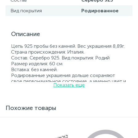
Вид покрытия
Родированное
Описание
Цепь 925 пробы без камней. Вес украшения 8,89г.
Страна происхождения: Италия.
Состав: Серебро 925. Вид покрытия: Родий
Размер изделия: 60 см
Вставка: без камней.
Родированные украшения дольше сохраняют
свое первоначальное состояние, а именно цвет и
Показать еще
блеск металла. Все ювелирные изделия
представленные на нашем сайте прошли
внутренний контроль качества, а также контроль
государственной пробирной службой Украины, на
Похожие товары
всех изделиях стоит соответствующая проба. К
каждому ювелирному украшению прилагаются
бирка с указанием всех параметров.*Цвета
изделий на сайте могут незначительно отличаться
от реальных из-за особенностей цветопередачи