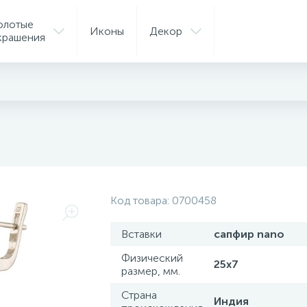
олотые
Иконы
Декор
крашения
Код товара:
0700458
Вставки
сапфир nano
Физический
25х7
размер, мм.
Страна
Индия