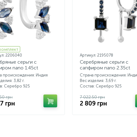
 комплект
ул: 2206040
Артикул: 2195078
бряные серьги с
Серебряные серьги с
иром nano 1.45ct
сапфиром nano 2.35ct
а происхождения: Индия
Страна происхождения: Инд
делия: 3,82 г.
Вес изделия: 3,69 г.
в: Серебро 925
Состав: Серебро 925
.50 грн
7 022.50 грн
67 грн
2 809 грн