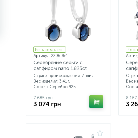
Есть комплект
Есть
Артикул: 2206064
Артик
Серебряные серьги с
Сере
сапфиром nano 1.825ct
сапф
Страна происхождения: Индия
Стран
Вес изделия: 3,41 г.
Вес из
Состав: Серебро 925
Соста
7 685 грн
8 167
3 074 грн
3 2