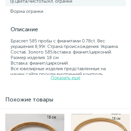
Гр.цвета/чистоты/кл. огранки
Форма огранки
Описание
Браслет 585 пробы с фианитами 0.78ct. Вес
украшения 8,99г. Страна происхождения: Украина.
Состав: Золото 585/вставка: фианит/цирконий.
Размер изделия: 18 см
Вставка: фианит/цирконий.
Все ювелирные изделия представленные на
нашем сайте прошли внутренний контроль
Показать еще
качества, а также контроль государственной
пробирной службой Украины, на всех изделиях
стоит соответствующая проба. К каждому
ювелирному украшению прилагаются бирка с
Похожие товары
указанием всех параметров.*Цвета изделий на
сайте могут незначительно отличаться от
реальных из-за особенностей цветопередачи
экрана