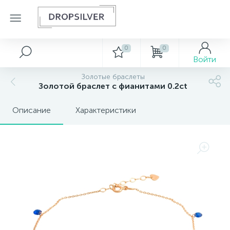
0
0
Серебряные украшения
Золотые аксессуары
Золотые кольца
Золотые колье
Золотые подвески
Золотые серьги
Декор
Войти
Золотые браслеты
502
222
139
415
154
14
Золотой браслет с фианитами 0.2ct
Булавки и брошки
Колье без камней и с фианитами
Серебряные кольца
Кольца без камней и с фианитами
Подвески без камней и с фианитами
Серьги с бриллиантами
Картины
Описание
Характеристики
863
187
60
21
17
Пирсинги
Серебряные серьги
Кольца с бриллиантами
Подвески с бриллиантами
Серьги без камней и с фианитами
Ключницы
122
33
25
95
Подвески крестики
Серебряные подвески
Кольца с драгоценными камнями
Серьги с драгоценными камнями
Сувениры
Серебряные браслеты
Серебряные шармы