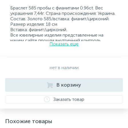
Браслет 585 пробы с фианитами 0.96ct. Вес
украшения 7,44г. Страна происхождения: Украина.
Состав: Золото 585/вставка: фианит/цирконий.
Размер изделия: 18 см
Вставка: фианит/цирконий.
Все ювелирные изделия представленные на
нашем сайте прошли внутренний контроль
Показать еще
качества, а также контроль государственной
пробирной службой Украины, на всех изделиях
стоит соответствующая проба. К каждому
ювелирному украшению прилагаются бирка с
указанием всех параметров.*Цвета изделий на
нет в наличии
сайте могут незначительно отличаться от
реальных из-за особенностей цветопередачи
экрана
В корзину
Заказать товар
Похожие товары