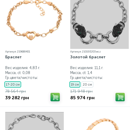
Артикул: 219688401
Артикул: 210193203wcz
Браслет
Золотой браслет
Вес изделия: 4,83 г.
Вес изделия: 11,1 г.
Масса, ct:
0,08
Масса, ct:
1,4
Гр.цвета/чистоты:
Гр.цвета/чистоты:
17-20 см
19 см
20 см
78 564 грн
171 948 грн
39 282 грн
85 974 грн