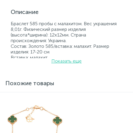
Описание
Браслет 585 пробы с малахитом. Вес украшения
8,01г. Физический размер изделия
(высота*ширина): 12x12мм. Страна
происхождения: Украина.
Состав: Золото 585/вставка: малахит. Размер
изделия: 17-20 см
Вставка: малахит.
Показать еще
Все ювелирные изделия представленные на
нашем сайте прошли внутренний контроль
качества, а также контроль государственной
пробирной службой Украины, на всех изделиях
Похожие товары
стоит соответствующая проба. К каждому
ювелирному украшению прилагаются бирка с
указанием всех параметров.*Цвета изделий на
сайте могут незначительно отличаться от
реальных из-за особенностей цветопередачи
экрана