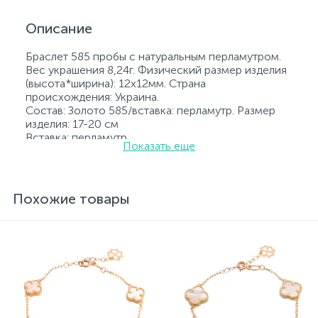
Описание
Браслет 585 пробы с натуральным перламутром.
Вес украшения 8,24г. Физический размер изделия
(высота*ширина): 12x12мм. Страна
происхождения: Украина.
Состав: Золото 585/вставка: перламутр. Размер
изделия: 17-20 см
Вставка: перламутр.
Показать еще
Все ювелирные изделия представленные на
нашем сайте прошли внутренний контроль
качества, а также контроль государственной
пробирной службой Украины, на всех изделиях
Похожие товары
стоит соответствующая проба. К каждому
ювелирному украшению прилагаются бирка с
указанием всех параметров.*Цвета изделий на
сайте могут незначительно отличаться от
реальных из-за особенностей цветопередачи
экрана