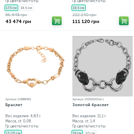
Гр.цвета/чистоты:
Гр.цвета/чистоты:
17,5 см
18,5 см
18,5 см
86 948 грн
222 240 грн
43 474 грн
111 120 грн
Артикул: 219688401
Артикул: 210193203wcz
Браслет
Золотой браслет
Вес изделия: 4,83 г.
Вес изделия: 11,1 г.
Масса, ct:
0,08
Масса, ct:
1,4
Гр.цвета/чистоты:
Гр.цвета/чистоты:
17-20 см
19 см
20 см