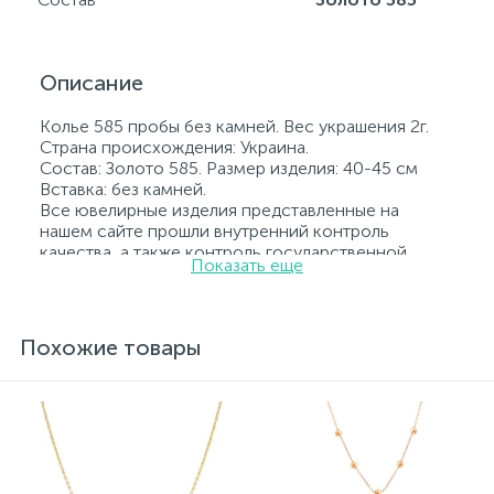
Описание
Колье 585 пробы без камней. Вес украшения 2г.
Страна происхождения: Украина.
Состав: Золото 585. Размер изделия: 40-45 см
Вставка: без камней.
Все ювелирные изделия представленные на
нашем сайте прошли внутренний контроль
качества, а также контроль государственной
Показать еще
пробирной службой Украины, на всех изделиях
стоит соответствующая проба. К каждому
ювелирному украшению прилагаются бирка с
указанием всех параметров.*Цвета изделий на
Похожие товары
сайте могут незначительно отличаться от
реальных из-за особенностей цветопередачи
экрана