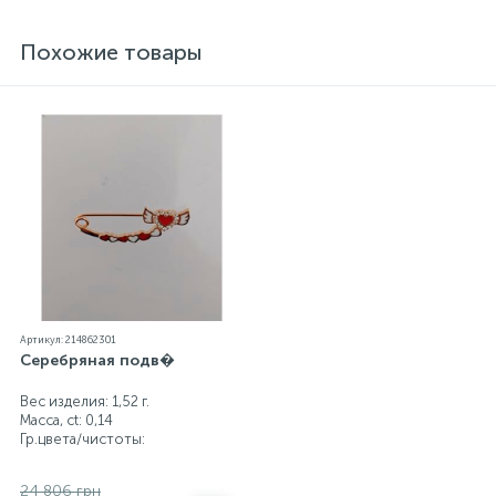
блеск металла. Все ювелирные изделия
представленные на нашем сайте прошли
Похожие товары
внутренний контроль качества, а также контроль
государственной пробирной службой Украины, на
всех изделиях стоит соответствующая проба. К
каждому ювелирному украшению прилагаются
бирка с указанием всех параметров.*Цвета
изделий на сайте могут незначительно отличаться
от реальных из-за особенностей цветопередачи
экрана
Артикул: 214862301
Серебряная подв�
Вес изделия: 1,52 г.
Масса, ct:
0,14
Гр.цвета/чистоты:
24 806 грн