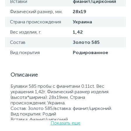
Вставки
фианит/цирконий
Физический размер, мм.
28х19
Страна происхождения
Украина
Вес изделия, г.
1,42
Состав
Золото 585
Вид покрытия
Родированное
Описание
Булавки 585 пробы с фианитами 0.11ct. Вес
украшения 1,42г. Физический размер изделия
(высота*ширина): 28х19мм. Страна
происхождения: Украина.
Состав: Золото 585/вставка: фианит/цирконий.
Вид покрытия: Родий
Вставка: фианит/цирконий.
Показать еще
Родированные украшения дольше сохраняют
свое первоначальное состояние, а именно цвет и