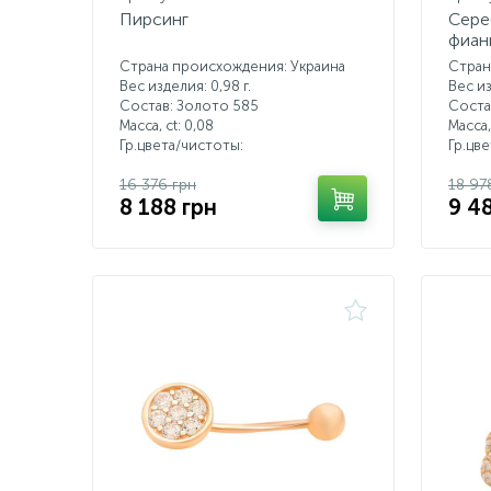
Пирсинг
Сере
фиан
Страна происхождения: Украина
Стран
Вес изделия: 0,98 г.
Вес из
Состав: Золото 585
Соста
Масса, ct:
0,08
Масса,
Гр.цвета/чистоты:
Гр.цв
16 376 грн
18 97
8 188 грн
9 4