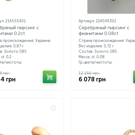
ул: 214555401
Артикул: 214549301
бряный пирсинг с
Серебряный пирсинг с
итами 0.2ct
фианитами 0.08ct
а происхождения: Украина
Страна происхождения: Укра
делия: 0,87 г.
Вес изделия: 0,72 г.
в: Золото 585
Состав: Золото 585
 ct:
0,2
Масса, ct:
0,08
ета/чистоты:
Гр.цвета/чистоты:
8 грн
12 156 грн
44 грн
6 078 грн