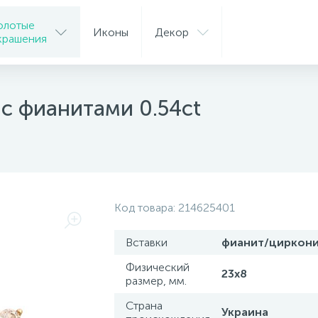
олотые
Иконы
Декор
крашения
с фианитами 0.54ct
Код товара:
214625401
Вставки
фианит/циркон
Физический
23x8
размер, мм.
Страна
Украина