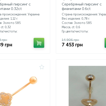
бряный пирсинг с
Серебряный пирсинг с
итами 0.32ct
фианитами 0.6ct
а происхождения: Украина
Страна происхождения: Укра
делия: 1,12 г.
Вес изделия: 0,78 г.
в: Золото 585
Состав: Золото 585
 ct:
0,32
Масса, ct:
0,6
ета/чистоты:
Гр.цвета/чистоты:
8 грн
14 906 грн
89 грн
7 453 грн