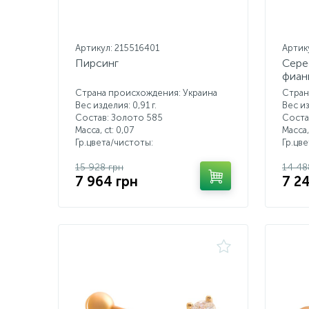
Артикул: 215516401
Артик
Пирсинг
Сере
фиан
Страна происхождения: Украина
Стран
Вес изделия: 0,91 г.
Вес из
Состав: Золото 585
Соста
Масса, ct:
0,07
Масса,
Гр.цвета/чистоты:
Гр.цв
15 928 грн
14 48
7 964 грн
7 2