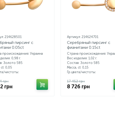
ул: 214628501
Артикул: 214624701
бряный пирсинг с
Серебряный пирсинг с
итами 0.05ct
фианитами 0.15ct
а происхождения: Украина
Страна происхождения: Укра
делия: 0,98 г.
Вес изделия: 1,02 г.
в: Золото 585
Состав: Золото 585
 ct:
0,05
Масса, ct:
0,15
ета/чистоты:
Гр.цвета/чистоты:
4 грн
17 452 грн
72 грн
8 726 грн