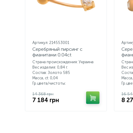
Артикул: 214553001
Артик
Серебряный пирсинг с
Сере
фианитами 0.04ct
фиан
Страна происхождения: Украина
Стран
Вес изделия: 0,84 г.
Вес из
Состав: Золото 585
Соста
Масса, ct:
0,04
Масса,
Гр.цвета/чистоты:
Гр.цв
14 368 грн
16 54
7 184 грн
8 2