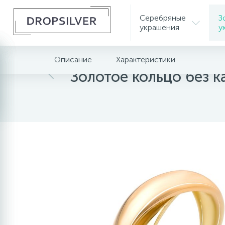
Серебряные
З
украшения
у
Описание
Характеристики
Главная
Золотые украшения
Золотые коль
Золотое кольцо без 