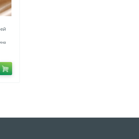
ней
ина