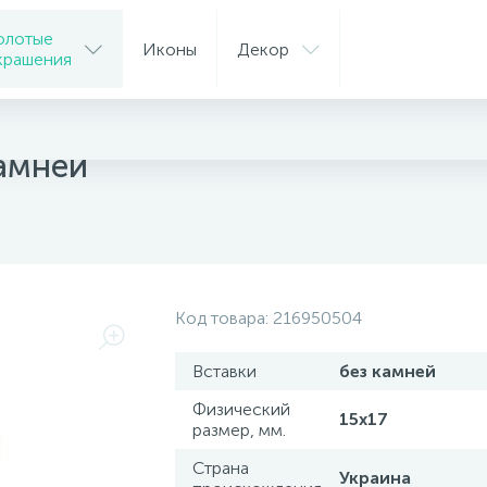
олотые
Иконы
Декор
крашения
ца
камней
Код товара:
216950504
Вставки
без камней
Физический
15х17
размер, мм.
Страна
Украина