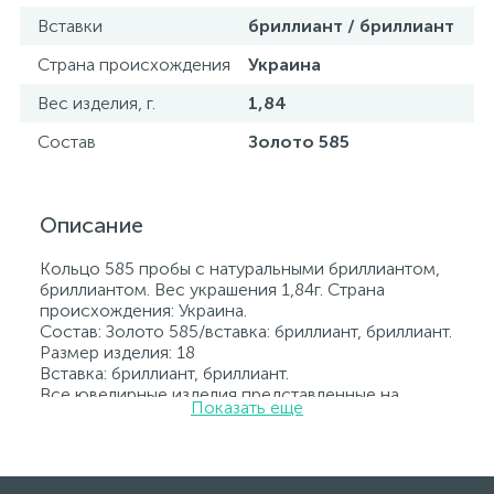
Вставки
бриллиант / бриллиант
Страна происхождения
Украина
Вес изделия, г.
1,84
Состав
Золото 585
Описание
Кольцо 585 пробы с натуральными бриллиантом,
бриллиантом. Вес украшения 1,84г. Страна
происхождения: Украина.
Состав: Золото 585/вставка: бриллиант, бриллиант.
Размер изделия: 18
Вставка: бриллиант, бриллиант.
Все ювелирные изделия представленные на
Показать еще
нашем сайте прошли внутренний контроль
качества, а также контроль государственной
пробирной службой Украины, на всех изделиях
стоит соответствующая проба. К каждому