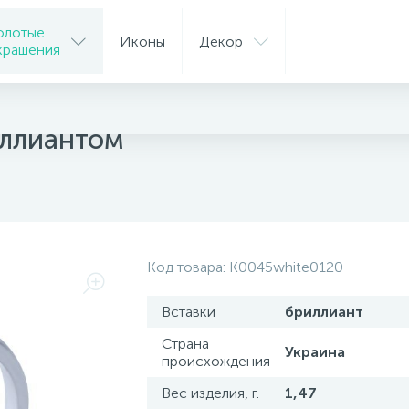
олотые
Иконы
Декор
крашения
ца
иллиантом
Код товара:
K0045white0120
Вставки
бриллиант
Страна
Украина
происхождения
Вес изделия, г.
1,47