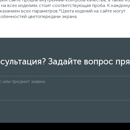
на всех изделиях стоит соответствующая проба. К каждому
азанием всех параметров.*Цвета изделий на сайте могут
особенностей цветопередачи экрана
сультация? Задайте вопрос пря