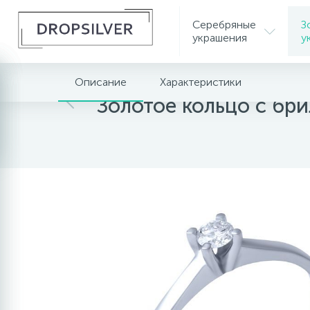
Серебряные
З
украшения
у
Описание
Характеристики
Главная
Золотые украшения
Золотые коль
Золотое кольцо с бр