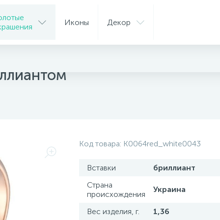
олотые
Иконы
Декор
крашения
ца
иллиантом
Код товара:
K0064red_white0043
Вставки
бриллиант
Страна
Украина
происхождения
Вес изделия, г.
1,36