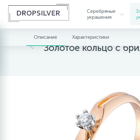
Серебряные
З
украшения
у
Описание
Характеристики
Главная
Золотые украшения
Золотые коль
Золотое кольцо с бр