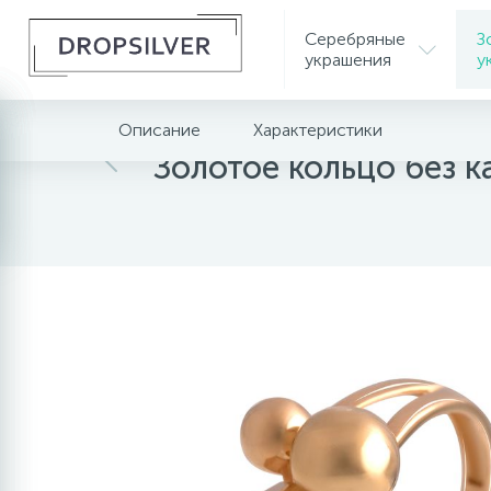
Серебряные
З
украшения
у
Описание
Характеристики
Главная
Золотые украшения
Золотое кольцо без 