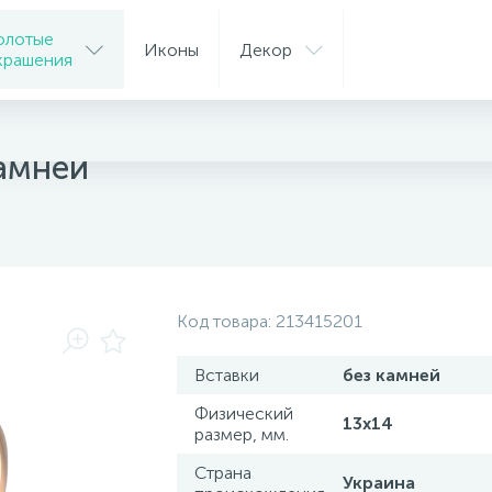
олотые
Иконы
Декор
крашения
камней
Код товара:
213415201
Вставки
без камней
Физический
13х14
размер, мм.
Страна
Украина