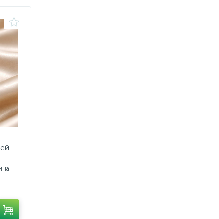
ней
ина