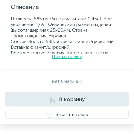
Описание
Подвеска 585 пробы с фианитами 0.45ct. Вес
украшения 1,69г. Физический размер изделия
(высота*ширина): 25х20мм. Страна
происхождения: Украина.
Состав: Золото 585/вставка: фианит/цирконий.
Вставка: фианит/цирконий.
Все ювелирные изделия представленные на
Показать еще
нашем сайте прошли внутренний контроль
качества, а также контроль государственной
пробирной службой Украины, на всех изделиях
стоит соответствующая проба. К каждому
ювелирному украшению прилагаются бирка с
нет в наличии
указанием всех параметров.*Цвета изделий на
сайте могут незначительно отличаться от
реальных из-за особенностей цветопередачи
В корзину
экрана
Заказать товар