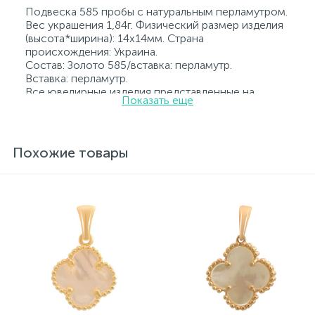
Подвеска 585 пробы с натуральным перламутром.
Вес украшения 1,84г. Физический размер изделия
(высота*ширина): 14x14мм. Страна
происхождения: Украина.
Состав: Золото 585/вставка: перламутр.
Вставка: перламутр.
Все ювелирные изделия представленные на
Показать еще
нашем сайте прошли внутренний контроль
качества, а также контроль государственной
пробирной службой Украины, на всех изделиях
стоит соответствующая проба. К каждому
Похожие товары
ювелирному украшению прилагаются бирка с
указанием всех параметров.*Цвета изделий на
сайте могут незначительно отличаться от
реальных из-за особенностей цветопередачи
экрана