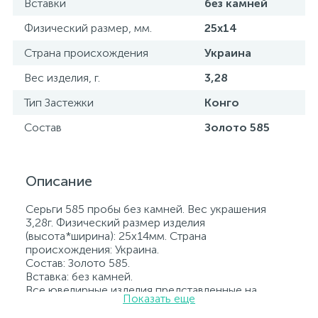
Вставки
без камней
Физический размер, мм.
25х14
Страна происхождения
Украина
Вес изделия, г.
3,28
Тип Застежки
Конго
Состав
Золото 585
Описание
Серьги 585 пробы без камней. Вес украшения
3,28г. Физический размер изделия
(высота*ширина): 25х14мм. Страна
происхождения: Украина.
Состав: Золото 585.
Вставка: без камней.
Все ювелирные изделия представленные на
Показать еще
нашем сайте прошли внутренний контроль
качества, а также контроль государственной