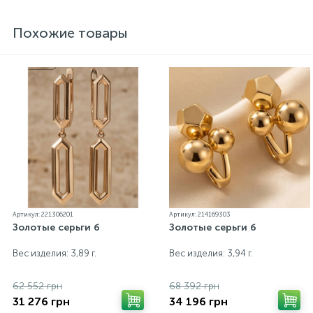
пробирной службой Украины, на всех изделиях
стоит соответствующая проба. К каждому
Похожие товары
ювелирному украшению прилагаются бирка с
указанием всех параметров.*Цвета изделий на
сайте могут незначительно отличаться от
реальных из-за особенностей цветопередачи
экрана
Артикул: 221306201
Артикул: 214169303
Золотые серьги б
Золотые серьги б
Вес изделия: 3,89 г.
Вес изделия: 3,94 г.
62 552 грн
68 392 грн
31 276 грн
34 196 грн