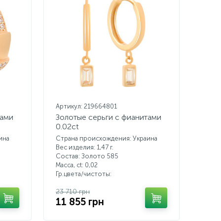
Артикул: 219664801
тами
Золотые серьги с фианитами
0.02ct
ина
Страна происхождения: Украина
Вес изделия: 1,47 г.
Состав: Золото 585
Масса, ct:
0,02
Гр.цвета/чистоты:
23 710 грн
11 855 грн