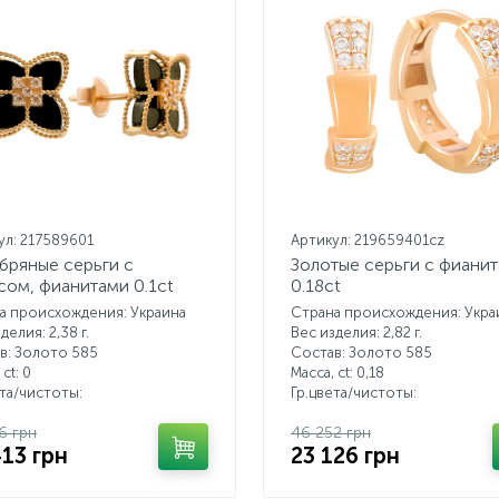
ул: 217589601
Артикул: 219659401cz
бряные серьги с
Золотые серьги с фиани
сом, фианитами 0.1ct
0.18ct
а происхождения: Украина
Страна происхождения: Укра
делия: 2,38 г.
Вес изделия: 2,82 г.
в: Золото 585
Состав: Золото 585
 ct:
0
Масса, ct:
0,18
ета/чистоты:
Гр.цвета/чистоты:
6 грн
46 252 грн
413 грн
23 126 грн