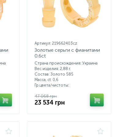
Артикул: 219662403cz
тами
Золотые серьги с фианитами
0.6ct
ина
Страна происхождения: Украина
Вес изделия: 2,88 г.
Состав: Золото 585
Масса, ct:
0,6
Гр.цвета/чистоты:
47 068 грн
23 534 грн