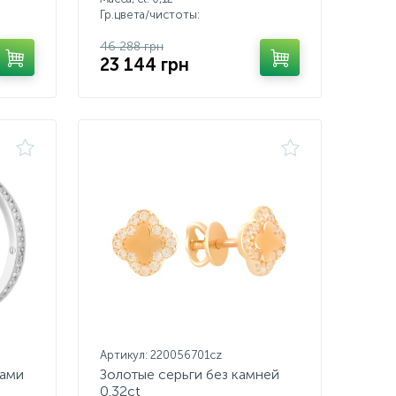
Гр.цвета/чистоты:
46 288 грн
23 144 грн
Артикул: 220056701cz
тами
Золотые серьги без камней
0.32ct