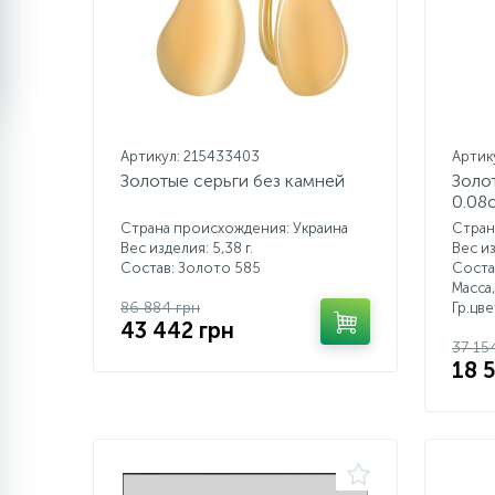
Артикул: 215433403
Артик
Золотые серьги без камней
Золо
0.08
Страна происхождения: Украина
Стран
Вес изделия: 5,38 г.
Вес из
Состав: Золото 585
Соста
Масса,
86 884 грн
Гр.цв
43 442 грн
37 15
18 