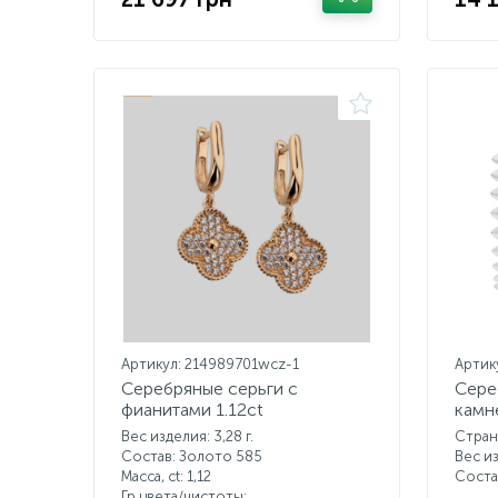
Артикул: 214989701wcz-1
Артик
Серебряные серьги с
Сере
фианитами 1.12ct
камн
Вес изделия: 3,28 г.
Стран
Состав: Золото 585
Вес из
Масса, ct:
1,12
Соста
Гр.цвета/чистоты: