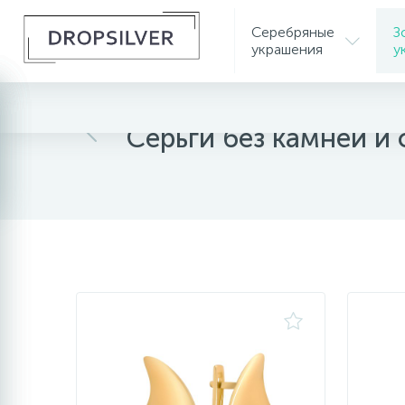
Серебряные
З
украшения
у
Главная
Золотые украшения
Золотые серь
Серьги без камней и