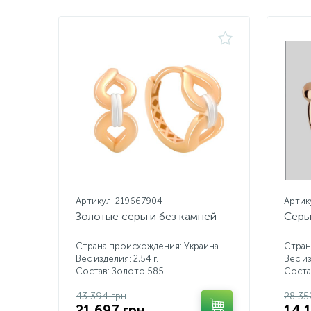
Артикул: 219667904
Артик
Золотые серьги без камней
Серь
Страна происхождения: Украина
Стран
Вес изделия: 2,54 г.
Вес из
Состав: Золото 585
Соста
43 394 грн
28 35
21 697 грн
14 