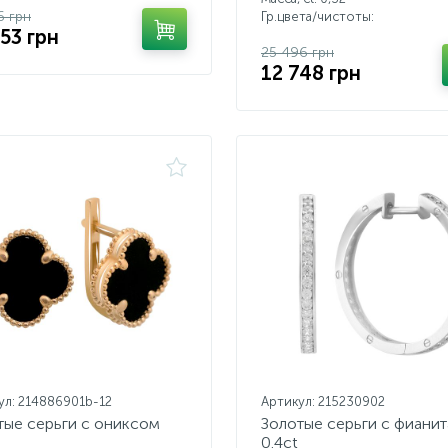
6 грн
Гр.цвета/чистоты:
553 грн
25 496 грн
12 748 грн
ул: 214886901b-12
Артикул: 215230902
тые серьги с ониксом
Золотые серьги с фиани
0.4ct