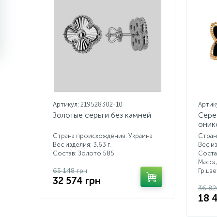
Артикул: 219528302-10
Артик
Золотые серьги без камней
Сере
оник
Страна происхождения: Украина
Стран
Вес изделия: 3,63 г.
Вес из
Состав: Золото 585
Соста
Масса,
65 148 грн
Гр.цв
32 574 грн
36 82
18 