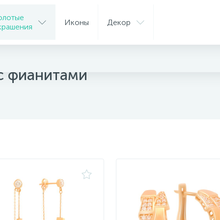
олотые
Иконы
Декор
крашения
ги
 с фианитами