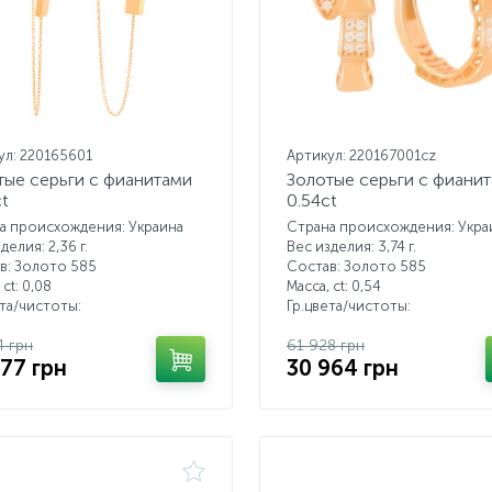
ул: 220165601
Артикул: 220167001cz
тые серьги с фианитами
Золотые серьги с фиани
ct
0.54ct
а происхождения: Украина
Страна происхождения: Укра
делия: 2,36 г.
Вес изделия: 3,74 г.
в: Золото 585
Состав: Золото 585
 ct:
0,08
Масса, ct:
0,54
ета/чистоты:
Гр.цвета/чистоты:
4 грн
61 928 грн
577 грн
30 964 грн