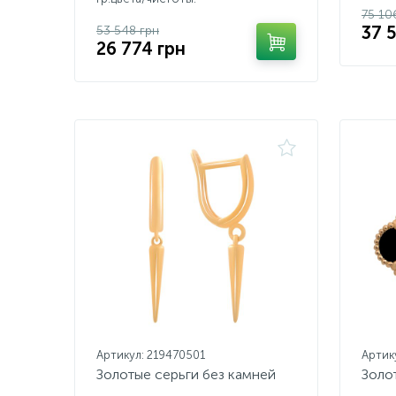
75 10
37 
53 548 грн
26 774 грн
Артикул: 219470501
Артик
Золотые серьги без камней
Золо