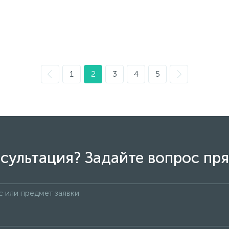
1
2
3
4
5
сультация? Задайте вопрос пря