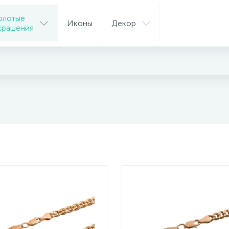
олотые
Иконы
Декор
крашения