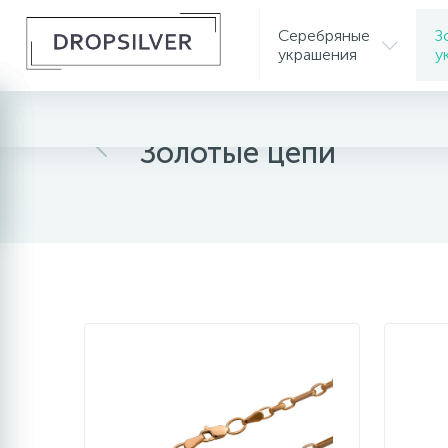
Серебряные
З
украшения
у
Главная
Золотые украшения
Золотые цепи