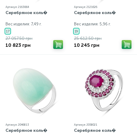
Артикул: 2163664
Артикул: 2121626
Серебряное коль�
Серебряное коль�
Золотые серьги
Серебряные колье
Вес изделия: 7,49 г.
Вес изделия: 5,96 г.
102
17
19
Золотые цепи
Серебряные цепочки
27 057.50 грн
25 612.50 грн
10 823 грн
10 245 грн
Серебряные аксессуары
Серебряные сувениры
Артикул: 2046813
Артикул: 2058021
Серебряное коль�
Серебряное коль�