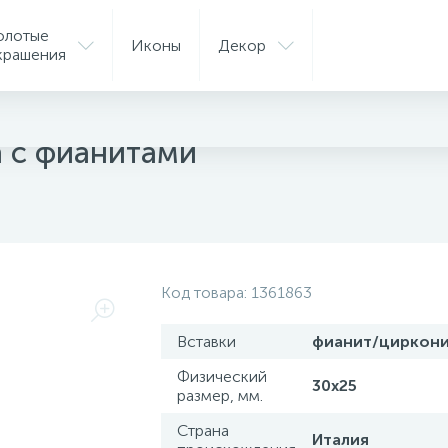
олотые
Иконы
Декор
крашения
ые подвески
а с фианитами
Код товара:
1361863
Вставки
фианит/циркон
Физический
30х25
размер, мм.
Страна
Италия