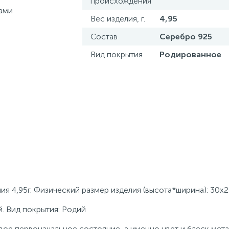
происхождения
Вес изделия, г.
4,95
Состав
Серебро 925
Вид покрытия
Родированное
ия 4,95г. Физический размер изделия (высота*ширина): 30х
. Вид покрытия: Родий
ое первоначальное состояние, а именно цвет и блеск мета