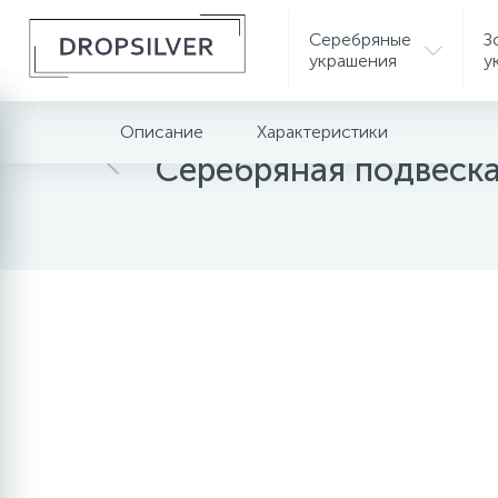
Серебряные
З
украшения
у
Описание
Характеристики
Главная
Серебряные украшения
Серебрян
Серебряная подвеск