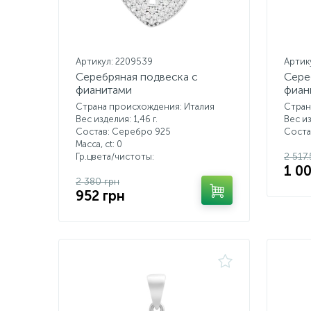
Артикул: 2209539
Артик
Серебряная подвеска с
Сере
фианитами
фиан
Страна происхождения: Италия
Стран
Вес изделия: 1,46 г.
Вес из
Состав: Серебро 925
Соста
Масса, ct:
0
2 517
Гр.цвета/чистоты:
1 0
2 380 грн
952 грн