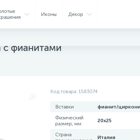
олотые
Иконы
Декор
крашения
ые подвески
а с фианитами
Код товара:
1583074
Вставки
фианит/циркон
Физический
20х25
размер, мм.
Страна
Италия