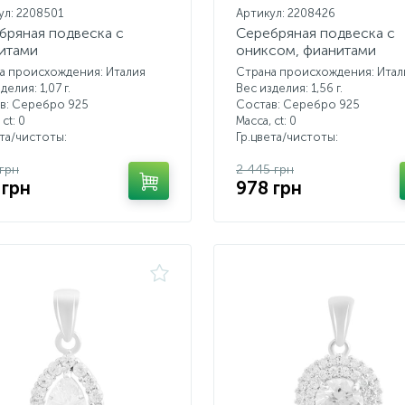
ул: 2208501
Артикул: 2208426
бряная подвеска с
Серебряная подвеска с
итами
ониксом, фианитами
а происхождения: Италия
Страна происхождения: Итал
делия: 1,07 г.
Вес изделия: 1,56 г.
в: Серебро 925
Состав: Серебро 925
 ct:
0
Масса, ct:
0
ета/чистоты:
Гр.цвета/чистоты:
 грн
2 445 грн
 грн
978 грн