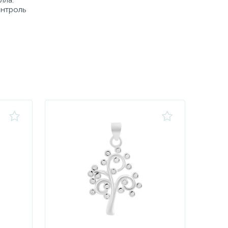
онтроль