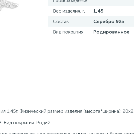
происхождения
Вес изделия, г.
1,45
Состав
Серебро 925
Вид покрытия
Родированное
я 1,45г. Физический размер изделия (высота*ширина): 20х2
. Вид покрытия: Родий
ое первоначальное состояние, а именно цвет и блеск мета