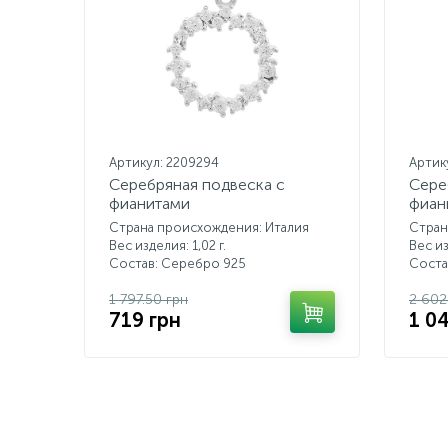
Артикул: 2209294
Артик
Серебряная подвеска с
Сере
фианитами
фиан
Страна происхождения: Италия
Стран
Вес изделия: 1,02 г.
Вес из
Состав: Серебро 925
Соста
1 797.50 грн
2 602
719 грн
1 0