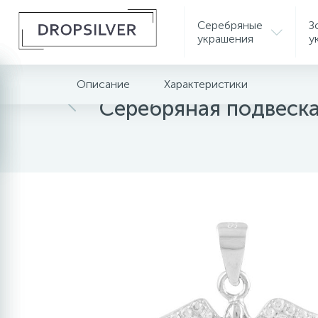
Серебряные
З
украшения
у
Описание
Характеристики
Главная
Серебряные украшения
Серебрян
Серебряная подвеск