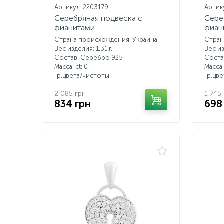
Артикул: 2203179
Артик
Серебряная подвеска с
Сере
фианитами
фиан
Страна происхождения: Украина
Стран
Вес изделия: 1,31 г.
Вес из
Состав: Серебро 925
Соста
Масса, ct:
0
Масса,
Гр.цвета/чистоты:
Гр.цв
2 085 грн
1 745
834 грн
698