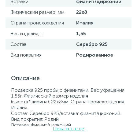
Вставки
фианит/цирконий
Физический размер, мм.
22х8
Страна происхождения
Италия
Вес изделия, г.
1,55
Состав
Серебро 925
Вид покрытия
Родированное
Описание
Подвеска 925 пробы с фианитами. Вес украшения
1,55г. Физический размер изделия
(высота*ширина): 22х8мм. Страна происхождения:
Италия.
Состав: Серебро 925/вставка: фианит/цирконий.
Вид покрытия: Родий
Вставка: фианит/цирконий.
Показать еще
Родированные украшения дольше сохраняют
свое первоначальное состояние, а именно цвет и