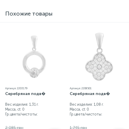
блеск металла. Все ювелирные изделия
представленные на нашем сайте прошли
Похожие товары
внутренний контроль качества, а также контроль
государственной пробирной службой Украины, на
всех изделиях стоит соответствующая проба. К
каждому ювелирному украшению прилагаются
бирка с указанием всех параметров.*Цвета
изделий на сайте могут незначительно отличаться
от реальных из-за особенностей цветопередачи
экрана
Артикул: 2203179
Артикул: 2208501
Серебряная подв�
Серебряная подв�
Вес изделия: 1,31 г.
Вес изделия: 1,08 г.
Масса, ct:
0
Масса, ct:
0
Гр.цвета/чистоты:
Гр.цвета/чистоты:
2 085 грн
1 745 грн