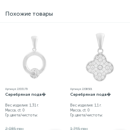
блеск металла. Все ювелирные изделия
представленные на нашем сайте прошли
Похожие товары
внутренний контроль качества, а также контроль
государственной пробирной службой Украины, на
всех изделиях стоит соответствующая проба. К
каждому ювелирному украшению прилагаются
бирка с указанием всех параметров.*Цвета
изделий на сайте могут незначительно отличаться
от реальных из-за особенностей цветопередачи
экрана
Артикул: 2203179
Артикул: 2208501
Серебряная подв�
Серебряная подв�
Вес изделия: 1,31 г.
Вес изделия: 1,1 г.
Масса, ct:
0
Масса, ct:
0
Гр.цвета/чистоты:
Гр.цвета/чистоты:
2 085 грн
1 745 грн