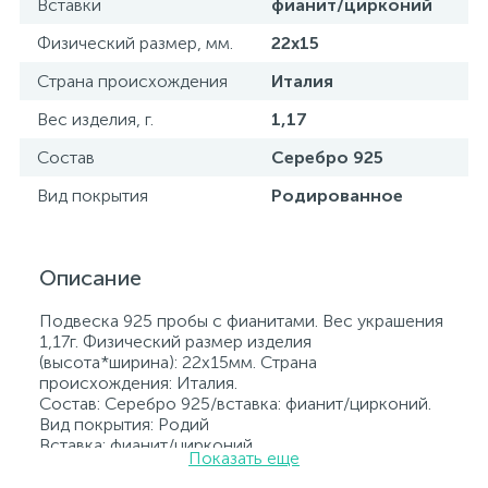
Вставки
фианит/цирконий
Физический размер, мм.
22х15
Страна происхождения
Италия
Вес изделия, г.
1,17
Состав
Серебро 925
Вид покрытия
Родированное
Описание
Подвеска 925 пробы с фианитами. Вес украшения
1,17г. Физический размер изделия
(высота*ширина): 22х15мм. Страна
происхождения: Италия.
Состав: Серебро 925/вставка: фианит/цирконий.
Вид покрытия: Родий
Вставка: фианит/цирконий.
Показать еще
Родированные украшения дольше сохраняют
свое первоначальное состояние, а именно цвет и