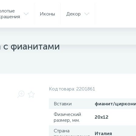
олотые
Иконы
Декор
крашения
ые подвески
а с фианитами
Код товара:
2201861
Вставки
фианит/циркон
Физический
20x12
размер, мм.
Страна
Италия