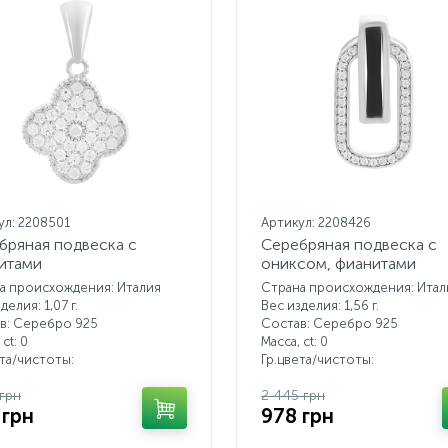
ул: 2208501
Артикул: 2208426
бряная подвеска с
Серебряная подвеска с
итами
ониксом, фианитами
а происхождения: Италия
Страна происхождения: Итал
делия: 1,07 г.
Вес изделия: 1,56 г.
в: Серебро 925
Состав: Серебро 925
 ct:
0
Масса, ct:
0
ета/чистоты:
Гр.цвета/чистоты:
 грн
2 445 грн
 грн
978 грн