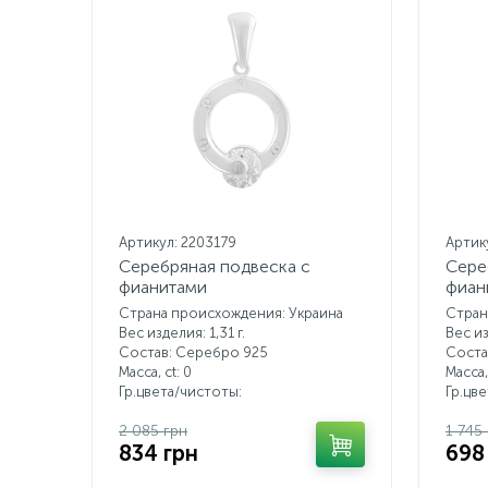
Артикул: 2203179
Артик
Серебряная подвеска с
Сере
фианитами
фиан
Страна происхождения: Украина
Стран
Вес изделия: 1,31 г.
Вес из
Состав: Серебро 925
Соста
Масса, ct:
0
Масса,
Гр.цвета/чистоты:
Гр.цв
2 085 грн
1 745
834 грн
698