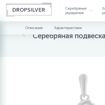
Серебряные
З
украшения
у
Описание
Характеристики
Главная
Серебряные украшения
Серебрян
Серебряная подвеск