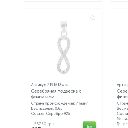
Артикул: 2191513wcz
Артик
Серебряная подвеска с
Сере
фианитами
фиан
Страна происхождения: Италия
Стран
Вес изделия: 0,65 г.
Вес из
Состав: Серебро 925
Соста
Масса,
1 557.50 грн
Гр.цв