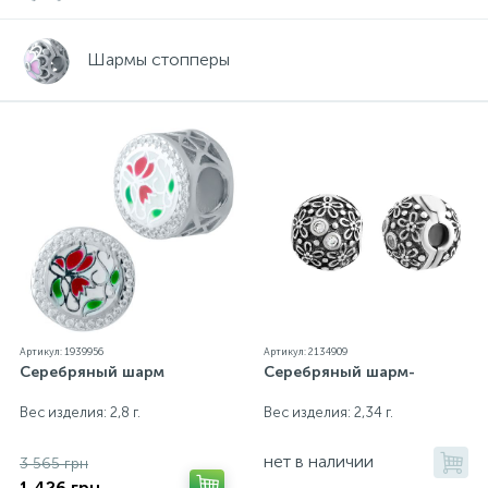
Золотые серьги
Серебряные колье
Шармы стопперы
102
Золотые цепи
Серебряные цепочки
Серебряные аксессуары
Серебряные сувениры
Артикул: 1939956
Артикул: 2134909
Серебряный шарм
Серебряный шарм-
Вес изделия: 2,8 г.
Вес изделия: 2,34 г.
нет в наличии
3 565 грн
1 426 грн