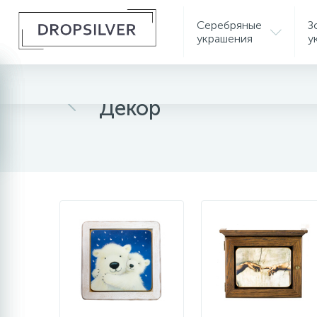
Серебряные
З
украшения
у
Главная
Декор