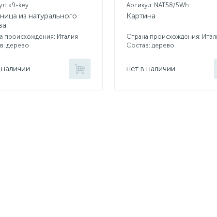
ул: a9-key
Артикул: NAT58/5Wh
ница из натурального
Картина
ва
а происхождения: Италия
Страна происхождения: Итал
в: дерево
Состав: дерево
 наличии
нет в наличии