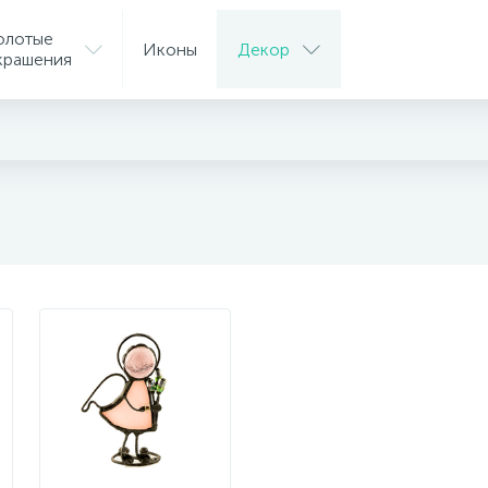
олотые
Иконы
Декор
крашения