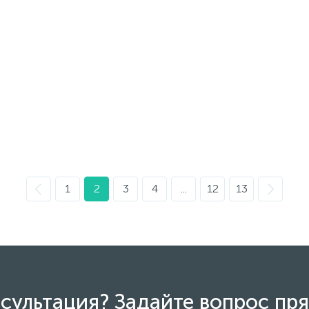
1
2
3
4
...
12
13
сультация? Задайте вопрос пря