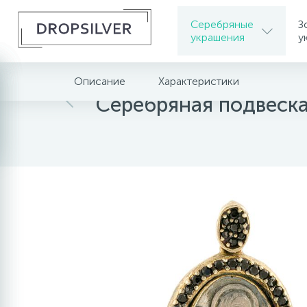
Серебряные
З
украшения
у
Описание
Характеристики
Главная
Серебряная подвеск