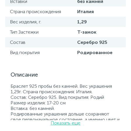
Вставки
без камней
Страна происхождения
Италия
Вес изделия, г.
1,29
Тип Застежки
Т-замок
Состав
Серебро 925
Вид покрытия
Родированное
Описание
Браслет 925 пробы без камней. Вес украшения
1,29г. Страна происхождения: Италия.
Состав: Серебро 925. Вид покрытия: Родий
Размер изделия: 17-20 см
Вставка: без камней.
Родированные украшения дольше сохраняют
свое первоначальное состояние, а именно цвет и
Показать еще
блеск металла. Все ювелирные изделия
представленные на нашем сайте прошли