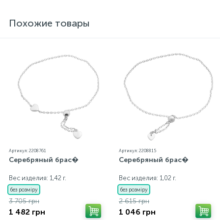
внутренний контроль качества, а также контроль
государственной пробирной службой Украины, на
Похожие товары
всех изделиях стоит соответствующая проба. К
каждому ювелирному украшению прилагаются
бирка с указанием всех параметров.*Цвета
изделий на сайте могут незначительно отличаться
от реальных из-за особенностей цветопередачи
экрана
Артикул: 2208761
Артикул: 2208815
Серебряный брас�
Серебряный брас�
Вес изделия: 1,42 г.
Вес изделия: 1,02 г.
без розміру
без розміру
3 705 грн
2 615 грн
1 482 грн
1 046 грн