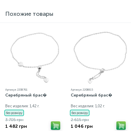
внутренний контроль качества, а также контроль
государственной пробирной службой Украины, на
Похожие товары
всех изделиях стоит соответствующая проба. К
каждому ювелирному украшению прилагаются
бирка с указанием всех параметров.*Цвета
изделий на сайте могут незначительно отличаться
от реальных из-за особенностей цветопередачи
экрана
Артикул: 2208761
Артикул: 2208815
Серебряный брас�
Серебряный брас�
Вес изделия: 1,42 г.
Вес изделия: 1,02 г.
без розміру
без розміру
3 705 грн
2 615 грн
1 482 грн
1 046 грн