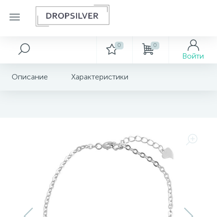
0
0
Серебряные кольца
Серебряные серьги
Серебряные подвески
Серебряные шармы
Серебряные колье
Серебряные цепочки
Серебряные аксессуары
Серебряные сувениры
Золотые украшения
Декор
Войти
Серебряные браслеты
Описание
Характеристики
6881
1462
6717
222
267
213
31
17
7
Серебряный браслет без камней
Золотые аксессуары
Кольца с драгоценными камнями
Серьги с драгоценными камнями
Подвески с драгоценными камнями
Шармы разные
Колье с керамикой
Бусы
Брошки
Ложки загребушки
Картины
1303
1370
300
235
133
46
17
9
1
Кольца с nano камнями
Серьги с nano камнями
Подвески с nano камнями
Шармы с Муранским стеклом
Каучуковые колье
Цепочки женские
Булавки
Сувенирные брелки, иконки
Золотые браслеты
Ключницы
1093
520
305
894
60
33
10
25
5
Золотые кольца
Кольца с фианитами
Серьги с фианитами
Подвески с фианитами тематические
Шармы с подвесками
Колье без камней
Цепочки мужские
Пирсинги
Сувенирные монеты
Сувениры
844
73
29
52
44
51
9
Кольца на один камень(на помолвку)
Серьги гвоздики (пуссеты)
Подвески без камней
Шармы стопперы
Колье на один камушек
Шнурки
Серебряные ложки
Золотые колье
279
492
196
115
Золотые подвески
Кольца с керамикой
Серьги без камней
Подвески на один камень
Колье с драгоценными камнями