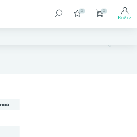
0
0
Войти
3 713 грн
оний
Размер
17