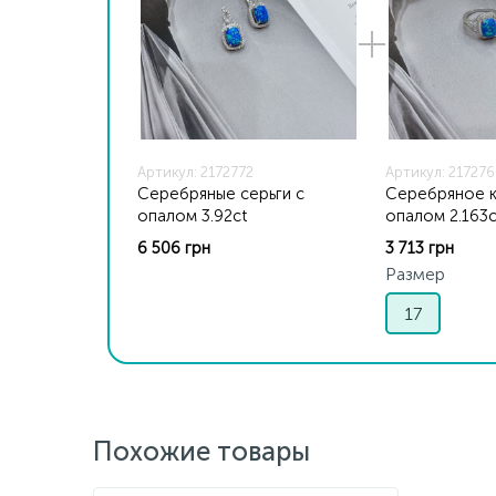
Артикул: 2172772
Артикул: 21727
Серебряные серьги с
Серебряное к
опалом 3.92ct
опалом 2.163c
6 506 грн
3 713 грн
Размер
17
Похожие товары