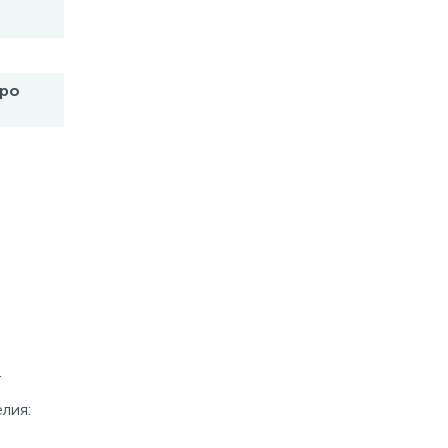
бро
.
лия: