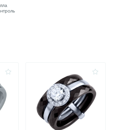
лла.
онтроль