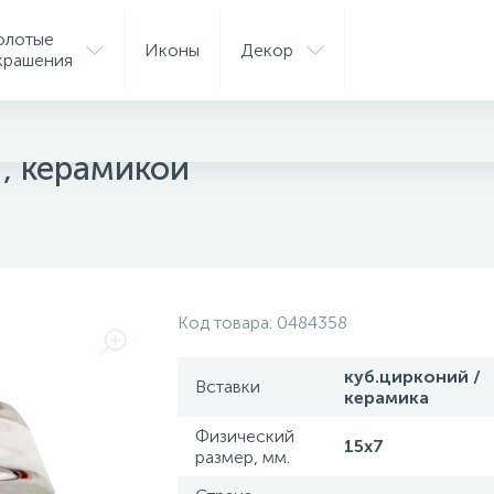
олотые
Иконы
Декор
крашения
ые кольца
 , керамикой
Код товара:
0484358
куб.цирконий /
Вставки
керамика
Физический
15х7
размер, мм.