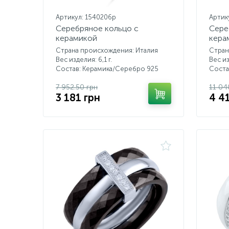
Артикул: 1540206p
Артик
Серебряное кольцо с
Сере
керамикой
кера
Страна происхождения: Италия
Стран
Вес изделия: 6,1 г.
Вес из
Состав: Керамика/Серебро 925
Соста
7 952.50 грн
11 04
3 181 грн
4 4